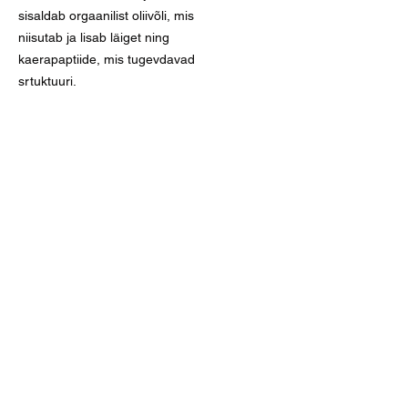
sisaldab orgaanilist oliivõli, mis
niisutab ja lisab läiget ning
kaerapaptiide, mis tugevdavad
srtuktuuri.