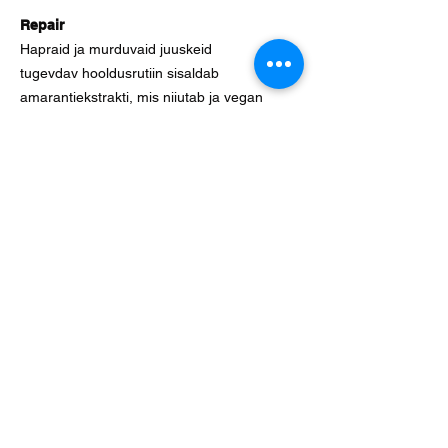
Repair
Hapraid ja murduvaid juuskeid
tugevdav hooldusrutiin sisaldab
amarantiekstrakti, mis niiutab ja vegan
hernepeptiidi, mis struktuuri tugevdab.