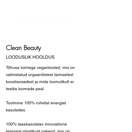
Clean Beauty
LOODUSLIK HOOLDUS
Tõhusa toimega vegantooted, mis on
valmistatud orgaanilistest taimsetest
koostisosadest ja mida loomulikult ei
testita loomade peal.
Tootmine 100% rohelist energiat
kasutades.
100% taaskasutatav innovatiivne
taimsest plastikust pakend, mis on