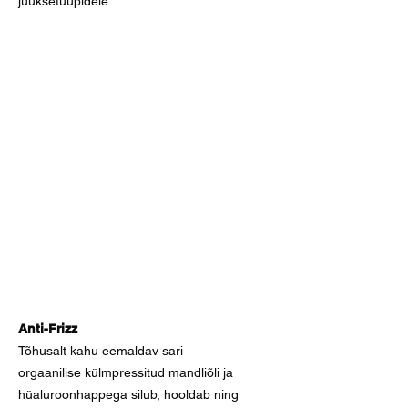
juuksetüüpidele.
Anti-Frizz
Tõhusalt kahu eemaldav sari
orgaanilise külmpressitud mandliõli ja
hüaluroonhappega silub, hooldab ning