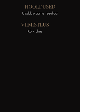
HOOLDUSED
Usaldusväärne resultaat
VIIMISTLUS
VÄRVID
Õrn kuid kauakestev tulemus
Kõik ühes