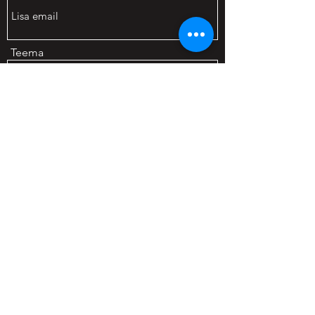
Teema
Sõnum
Saada