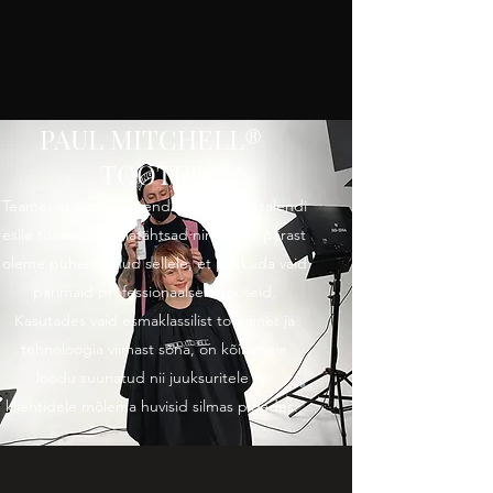
PAUL MITCHELL®
TOOTED
Teame, et õiged vahendid on tõelise talendi
esile toomisel esmatähtsad ning selle pärast
oleme pühendunud sellele, et pakkuda vaid
parimaid professionaalseid tooteid.
Kasutades vaid esmaklassilist toorainet ja
tehnoloogia viimast sõna, on kõik meie
loodu suunatud nii juuksuritele kui
klientidele mõlema huvisid silmas pidades.